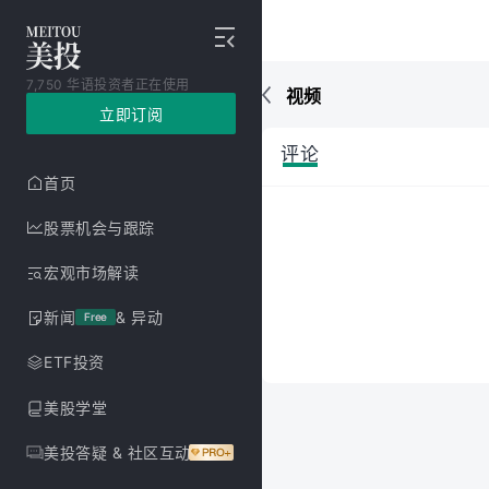
7,750 华语投资者正在使用
视频
立即订阅
评论
首页
股票机会与跟踪
宏观市场解读
新闻
& 异动
Free
ETF投资
美股学堂
美投答疑 & 社区互动