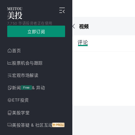
7,750 华语投资者正在使用
视频
立即订阅
评论
首页
股票机会与跟踪
宏观市场解读
新闻
& 异动
Free
ETF投资
美股学堂
美投答疑 & 社区互动