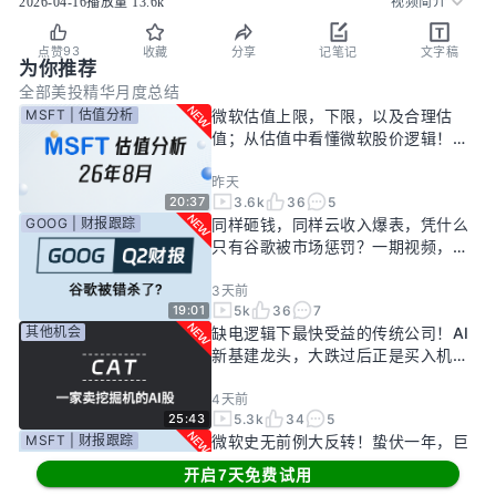
2026-04-16
播放量
13.6k
视频简介
93
点赞
收藏
分享
记笔记
文字稿
为你推荐
全部
美投精华
月度总结
MSFT | 估值分析
微软估值上限，下限，以及合理估
值；从估值中看懂微软股价逻辑！
——26年8月
昨天
3.6k
36
5
20:37
GOOG | 财报跟踪
同样砸钱，同样云收入爆表，凭什么
只有谷歌被市场惩罚？一期视频，告
诉你谷歌真正的投资回报率有多高！
3天前
5k
36
7
19:01
其他机会
缺电逻辑下最快受益的传统公司！AI
新基建龙头，大跌过后正是买入机
会？
4天前
5.3k
34
5
25:43
MSFT | 财报跟踪
微软史无前例大反转！蛰伏一年，巨
头终于准备好起飞了？
开启7天免费试用