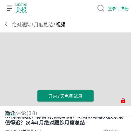
登录 | 注册
/
/
绝对跟踪
月度总结
视频
开启7天免费试用
简介
评论(38)
AI情绪修复？标普纳指创新高！绝对跟踪哪只股票最
值得追？26年4月绝对跟踪月度总结