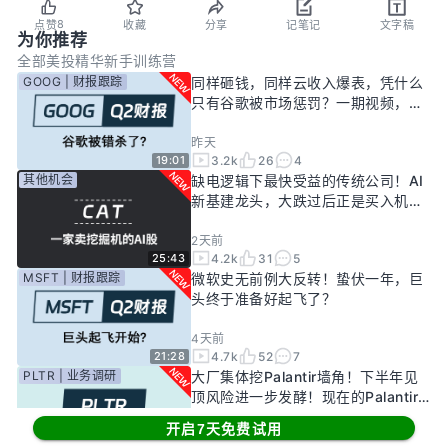
8
点赞
收藏
分享
记笔记
文字稿
为你推荐
全部
美投精华
新手训练营
GOOG | 财报跟踪
同样砸钱，同样云收入爆表，凭什么
只有谷歌被市场惩罚？一期视频，告
诉你谷歌真正的投资回报率有多高！
昨天
3.2k
26
4
19:01
其他机会
缺电逻辑下最快受益的传统公司！AI
新基建龙头，大跌过后正是买入机
会？
2天前
4.2k
31
5
25:43
MSFT | 财报跟踪
微软史无前例大反转！蛰伏一年，巨
头终于准备好起飞了？
4天前
4.7k
52
7
21:28
PLTR | 业务调研
大厂集体挖Palantir墙角！下半年见
顶风险进一步发酵！现在的Palantir
还要投资吗？
开启7天免费试用
7天前