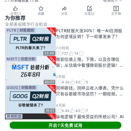
2个月前
播放量
11.8k
视频简介
53
点赞
收藏
分享
记笔记
文字稿
为你推荐
全部
美投精华
行业机会
PLTR | 财报跟踪
PLTR财报大涨30%！唯一AI应用股
为何逆境反转？下一轮爆发来了？
7小时前
727
14
23:46
MSFT | 估值分析
微软估值上限，下限，以及合理估
值；从估值中看懂微软股价逻辑！
——26年8月
2天前
4.2k
42
5
20:37
GOOG | 财报跟踪
同样砸钱，同样云收入爆表，凭什么
只有谷歌被市场惩罚？一期视频，告
诉你谷歌真正的投资回报率有多高！
4天前
5.4k
42
7
19:01
其他机会
缺电逻辑下最快受益的传统公司！AI
新基建龙头，大跌过后正是买入机
开启7天免费试用
会？