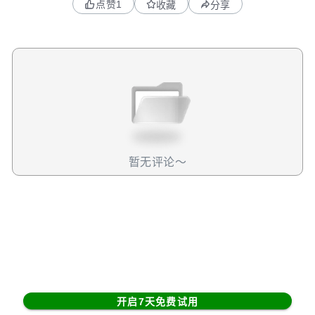
点赞
1
收藏
分享
财务表现平平，按现阶段市场的严苛要求，英伟达收入利润
和数据中心业务都算是不及预期的，不过好在保住了75%以
上的毛利率，这也证明了英伟达的成本控制能力十分出色，
并且仍牢牢把控着产品定价权。接着来看下之前广受质疑的
两个资产负债表，一个是应收账款，一个是存货。先说应收
账款，本季度应收账款达385亿，同比增速从上季度的89%
放缓到了67%，并且也低于收入的73%增速。这表明，英伟
达可能加强了回款管理力度，或者是在收入扩张的过程中，
对信用账期的把控比较审慎，并没有盲目放宽信用条件来粉
饰营收增长。从另一组数据上也体现出了对账期谨慎的必要
暂无评论～
性，本季度应收账款周转天数出现了些许恶化。它从上季度
的49.68天，上升到了本季度的51.86天，这反映出下游客户
的回款支付能力仍存在压力，换言之，如果英伟达的账期策
略和以往一样宽松的话，那么周转天数或许要比51.8天高得
多。这两组数据虽然证明英伟达相对谨慎，但也透露出下游
客户的支付能力并没有好转。进一步分析的话，那就是AI变
现和投资回报率仍然没有显著好转。接着来看存货，本季度
存货规模为214亿美元，同比增幅在112%，但比上季度的
开启7天免费试用
158%要放缓了许多。如果进一步从10Q拆开看结构的话，