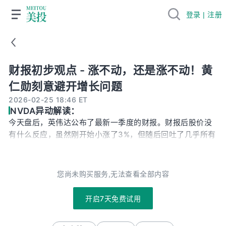
登录 | 注册
财报初步观点 - 涨不动，还是涨不动！黄仁勋刻意避开增长问题
财报初步观点 - 涨不动，还是涨不动！黄
仁勋刻意避开增长问题
2026-02-25 18:46 ET
NVDA异动解读：
今天盘后，英伟达公布了最新一季度的财报。财报后股价没
有什么反应，虽然刚开始小涨了3%，但随后回吐了几乎所有
涨幅，在我截稿的时候盘后仅上涨了0.2%。财报速览那这份
财报怎么样呢？先来过一遍基本数据。26财年Q4总收入为
681亿美元小超预期。调整每股收益1.62元超预期。数据中心
您尚未购买服务,无法查看全部内容
收入623亿小超预期，其中计算业务，也就是包括GPU和英
伟达CPU在内的产品低于预期，但网络产品大超了预期。盈
开启7天免费试用
利能力方面，Q4调整毛利率75.2%超预期，在内存狂飙的背
景下还是保住了75%的指引水平。整体来看，英伟达本季度