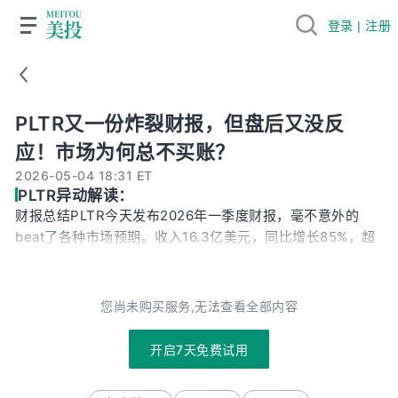
登录 | 注册
PLTR又一份炸裂财报，但盘后又没反应！市场为何总不买账？
PLTR又一份炸裂财报，但盘后又没反
应！市场为何总不买账？
2026-05-04 18:31 ET
PLTR异动解读：
财报总结PLTR今天发布2026年一季度财报，毫不意外的
beat了各种市场预期。收入16.3亿美元，同比增长85%，超
过市场预期的15.4亿，连续第十个季度增速提升。调整后的
运营利润率达到60.2%，超过市场预期的57%。所以，按照
PLTR的Rule 40来看，本季度公司达到了145，超过市场预
您尚未购买服务,无法查看全部内容
期的131。在业务分项上，本季度政府业务收入8.58亿，同
比增长大幅超过市场预期的7.72亿；商业业务7.74亿，略高
开启7天免费试用
于市场预期的7.6亿。美国地区仍然是PLTR的增长引擎，收
入同比达到104%。其中，美国政府业务成为最大亮点，同比