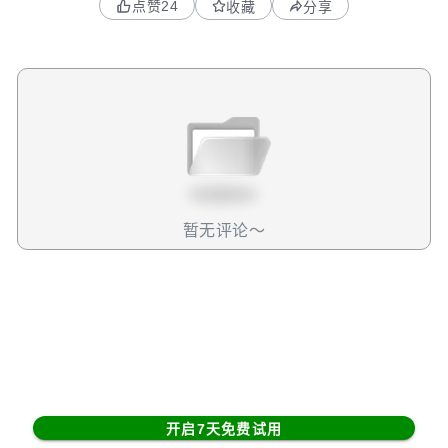
点赞
24
收藏
分享
增长达到84%，主要是美伊战争带来的积极影响；而美国商
业业务虽然是本季度收入最大的驱动力，同比增速达到
133%，但是略低于市场预期，也在上个季度同比增速137%
的高位略有下降。商业业务略低，而政府业务大超预期，这
样的收入结构在一季度的战争背景下，也比较合理。接着在
财报的指引中，26年二季度收入达到近18亿美元，同比增长
79%，2026年全年76.6亿，同比增长71%。指引同样超过市
场预期。而其他的前瞻性指标，包括RPO和billing等都跟之
前的趋势差不多。所以总体来看，在市场所有人都知道PLTR
会超预期的背景下，这是一份“毫无亮点”的超预期财报。战
暂无评论～
争带来的美国政府业务收入超预期，但是某种程度上又挤压
了资源，造成美国商业业务收入的略低，也让这个季度的政
府业务占比又略有提升。这大概率也是资源配置的结果。另
外，美国商业业务最重要的指标，客户数量，还是维持之前
的趋势，没有太大变化；客单价也还在提升中。但我们更希
望看到的是客户数量的提升，如果新增客户开始加速，那后
面就可以期待客单价提升带来的第二轮高速增长。我们怎么
看？那么结合本次财报，我们怎么看PLTR未来的表现呢？美
开启7天免费试用
投团队认为，PLTR后续的看点，就是整体的收入加速什么时