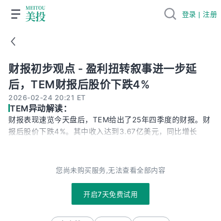
登录 | 注册
财报初步观点 - 盈利扭转叙事进一步延后，TEM财报后股价下跌4
财报初步观点 - 盈利扭转叙事进一步延
后，TEM财报后股价下跌4%
2026-02-24 20:21 ET
TEM异动解读：
财报表现速览今天盘后，TEM给出了25年四季度的财报。财
报后股价下跌4%。其中收入达到3.67亿美元，同比增长
83%，略高于市场预期的3.63亿。毛利率进一步提升至
64.7%，高于上季度的63.6%和上上季度的 62%，並高于市
场预期的62.9%。这些都是亮点。不过，盈利能力表现则低
您尚未购买服务,无法查看全部内容
于市场预期。四季度adjusted EBITDA为1,290万美元，低于
Bloomberg预期的2,230万美元。指引也有类似的问题，我
开启7天免费试用
们一会会说到。业务分拆来看，基因检测业务收入2.66亿美
元，同比增长121%，在二三季度同比增长分别为115%和