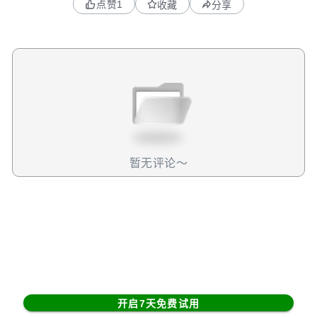
点赞
1
收藏
分享
117%的基础上再度加速。检测量上看，本季度依然保持强
劲，公司在癌症和遗传疾病两大板块的测试总数达到21.9万
项，同比增加超过两倍，也略高于上季度的21.7万。进一步
拆分的话，癌症部分测试量同比仍增加30%，至9.4万次，较
上季度27%的增速仍在加快。然而，遗传部分表现一般，本
季度测试量录得12.5万次，较二三季度的12.8万次和12.95万
次有下降迹象。但由于这部分占收入整体不大，所以相对影
响还可以接受。单价方面，本季度公司整体单价来到1640美
元，对比上季度的1600美元有小幅提升。当中癌症部分的测
试单价录得800美元，对比上季度的792美元同样地有小幅上
暂无评论～
升。数据与服务业务 (Data & Services) 业务收入1亿美元，
同比增长25%，与市场预期一致。公司同时公布25年底剩余
合同总价值为11亿美元以上，留存率（Net Revenue
Retention）约为126%。事实上，TEM 早在 JPM
Conference 就披露了 preliminary results，因此此财报大
部分数据都是属于预期之内的。指引数据由於TEM一早已公
布了初步结果，所以市场焦点放在前瞻性指标上。本季度，
TEM提供了26年业绩指引。全年营收预计为15.9亿美元，同
开启7天免费试用
比增长25%，略高于Bloomberg预期的15.8亿美元。同时，