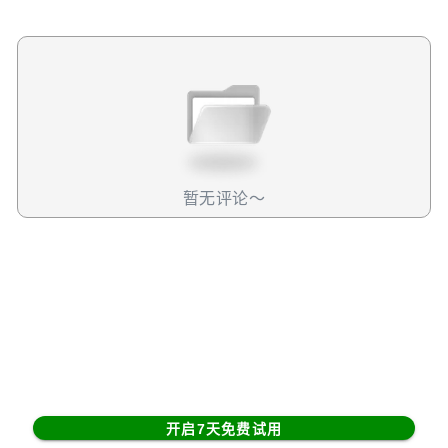
测销售的。具体链接可以看这里：
https://x.com/TempusAI/status/1975942522795917674?
ref_srctwsrc%5Egoogle%7Ctwcamp%5Eserp%7Ctwgr%5E
我们目前无法验证，今天的大涨是否因这则消息引起的，但
从现有的信息来看，可能性最大。另一个能解释后续增长的
逻辑，或许要从情绪面和技术面去看。由于股价突破了前高
位区间，吸引了追涨资金加速流入，带动走势进入强势区。
所以今天TEM全日的股价都处于上涨趋势中。需要特别说明
的是，市场上今日流传的一些消息——例如机构增持或 FDA
暂无评论～
审批进展——其实都是上周的旧闻，并非今日触发行情的因
素。未来怎么看？我们认为，这个AI笔记助手对于公司基本
面的影响其实很小，而且现在我们连产品能做什么都还不确
定，所以我们不会因此对这件事情本身做过多解读。目前看
来，公司未来的股价走势，还是要回到基本面上看。现在，
TEM 正处于财务上快速的改善期，预计今年将实现
adjusted EBITDA 转正，进入自我造血阶段，这是公司增长
得以持续的基础。而公司的 AI 临床工具商业化进展正持续加
速——从心电图分析工具，AI图像生成工具，到精神科笔记
开启7天免费试用
助手，应用场景不断扩展。这些都是业务上积极的信号。另