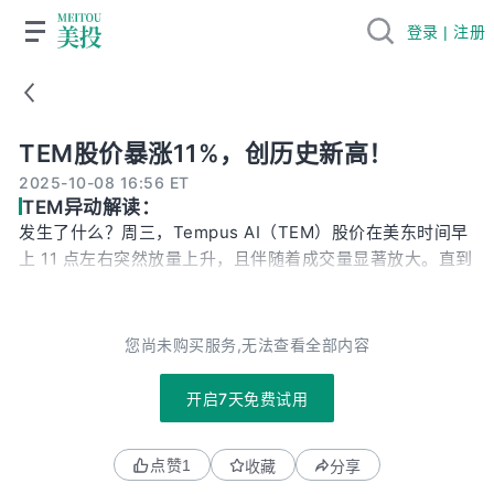
登录 | 注册
TEM股价暴涨11%，创历史新高！
TEM股价暴涨11%，创历史新高！
2025-10-08 16:56 ET
TEM异动解读：
发生了什么？周三，Tempus AI（TEM）股价在美东时间早
上 11 点左右突然放量上升，且伴随着成交量显著放大。直到
收盘时，股价大涨到103美元，涨幅11%，并创出历史新高。
为什么涨？我们翻查多方平台，并没有看到有任何权威媒体
报道具体上涨的原因。但后来发现，11 点整正好对应公司在
您尚未购买服务,无法查看全部内容
X 平台发布的一则消息。这个消息时宣布将举办一场面向临
床医生的线上研讨会（webinar），主题是如何将精神科专
开启7天免费试用
用的 AI 笔记工具 Tempus Notetaker 融入日常诊疗流程。
从宣传片上看，这个AI工具可以直接连接到病人的病历上，
点赞
1
收藏
分享
并且似乎和公司的现有产品有相关，或许是可以用来促进检