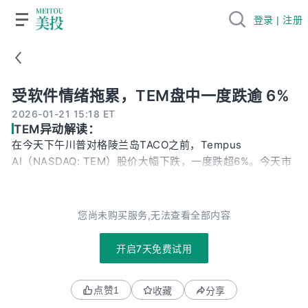
登录 | 注册
受软件情绪拖累，TEM盘中一度跌逾 6%
受软件情绪拖累，TEM盘中一度跌逾 6%
2026-01-21 15:18 ET
TEM异动解读：
在今天下午川普对格陵兰岛TACO之前，Tempus
AI（NASDAQ: TEM）股价大幅下跌，一度跌超6%。今天市
场上并针对TEM的新的负面新闻。唯一值得关注的消息是公
司宣布推出 Paige Predict， 一款由 Tempus 与其收购的
Paige 团队共同开发的数字病理 AI 应用，用于通过 H&E 全
您尚未购买服务,无法查看全部内容
切片影像预测生物标志物，帮助医生在组织样本有限时优化
检测顺序、提升诊断效率。但理论上，这个事件更多是对股
开启7天免费试用
价积极的。除此之外，市场上提到的一些宏观事件，例如
Anthropic 近期推出「Claude for Healthcare」解决方案、
点赞
1
收藏
分享
川普与美联储官员 Lisa Cook 的法律纠纷、以及部分资金从