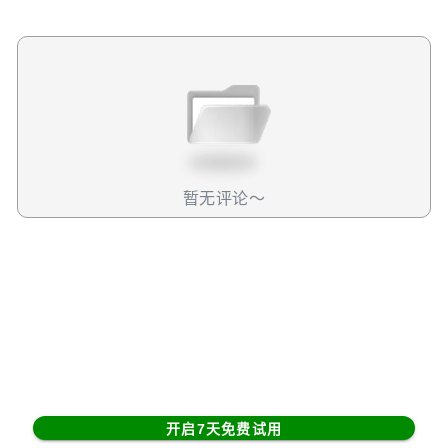
软件板块流向半导体板块。这其中，问题最大的应该是市场
对于软件股、以及SaaS公司的担忧上，今天盘中几乎所有软
件股表现都非常疲软，TEM也不例外。我们怎么看？综合来
看，我们认为今天 TEM 的下跌并非由基本面变化所引发
的，更多是情绪面上的影响。这里主要想聊聊软件这部分情
绪的问题。TEM和一般的软件股不一样，它当下的收入更多
是靠给患者做基因检测，以及卖数据给企业而来的，实际的
影响非常小，和市场对于软件SaaS公司的担忧不在一个逻辑
上。因此，这个但有的情绪应该会在某个阶段，慢慢被消化
暂无评论～
掉。关于Claude for Healthcare的威胁，它虽然都可以说是
“AI医疗”。但按照目前看到的信息来看，它的功能更多是为
了减少医院和保险公司admin的工作量，而且主要是文书工
作，和TEM完全不在一个赛道上。而从基本面来看，今天
TEM 推出的 Paige Predict 理论上属于正面消息。根据公
告，该模型能够通过 AI 分析 16 种癌症的 123 项生物标志物
与肿瘤信号通路，进一步完善公司在 AI 精准医疗生态中的布
局。管理层也指出，这项成果是 Paige 并入后的重要验证，
证明团队成功将数字病理与多模态模型结合，技术整合正顺
开启7天免费试用
利推进。不过，这类产品短期内对营收贡献有限，同时也会