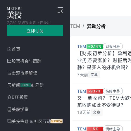
7,750 华语投资者正在使用
软件板块情绪大幅改善！TEM
TEM
/
异动分析
立即订阅
TEM
+0.14%
财报分析
首页
【财报初步分析】盈利
业务还要涨价？财报后
股票机会与跟踪
静？是买入的好机会吗？
宏观市场解读
7天前
文章
新闻
& 异动
Free
TEM
-9.17%
情绪主导
ETF投资
又一单收购？ TEM大
笔收购如此不受待见？
美股学堂
18天前
文章
美投答疑 & 社区互动
TEM
-5%
情绪主导