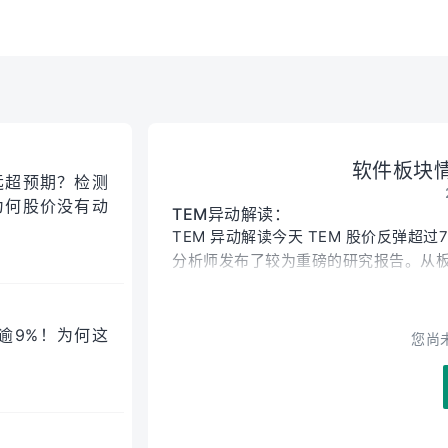
大涨7%
软件板块情
远超预期？检测
为何股价没有动
TEM异动解读：
TEM 异动解读今天 TEM 股价反弹超过7
分析师发布了较为重磅的研究报告。从板块
Customer Edge Summit 上集
与此同时，ServiceNow 获 Bernstei
涨约 5%，Microsoft 上涨约 3.
跌逾9%！为何这
您尚
原因来自 TD Cowen 的研究报告。该机构
分析师 Dan Brennan 认为，TE
不确定性，而公司基本面实际上在持续改善。
需求的提升，有望在 2026 年实现加速