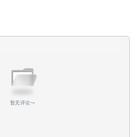
天也有一份看空报告值得留意。Jefferies 同日以
 的覆盖，目标价仅 35 美元，相较当前股价隐含约 24% 的下行空
产品的报销价格低于同行，且未来存在进一步下调风险；此外，Data
加剧，可能对盈利能力形成压力。我们怎么看？对于 TEM，我们此前也
期 revenue 增长与 adjusted EBITDA 的指引相对
时间验证。从长期逻辑看，AI 在医疗领域的落地与商业化路
但在短期内，股价大概率仍将维持震荡走势，想看出现明显趋势
还是需要看到更清晰的商业化兑现节奏。
暂无评论～