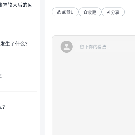
续增长趋势，带来潜在的上行惊喜。不过，今
期涨幅较大后的回
Underperform 评级启动对 TEM
点赞
1
收藏
分享
间。Jefferies 认为，TEM 检测
& Applications 板块竞争正在
多次强调，公司当前财务状况仍偏紧，管理层对短
保守，真正具备说服力的盈利拐点还需要
%，发生了什么？
径仍在推进，核心战略方向并未改变。
性上行或者下行的难度都比较大，市场
生
么？