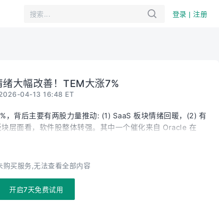
登录 | 注册
绪大幅改善！TEM大涨7%
2026-04-13 16:48 ET
%，背后主要有两股力量推动: (1) SaaS 板块情绪回暖，(2) 有
层面看，软件股整体转强。其中一个催化来自 Oracle 在
中展示其 AI 能力，股价上涨超过 12%，带动市场重新评估软件企业。
n 重申 Outperform 评级，相关软件公司走高， Salesforce 上
5%。板块情绪的改善，带动了TEM 这家 AI 医疗公司。第二个利好的
未购买服务,无法查看全部内容
将 TEM 评级从 Hold 上调至 Buy，目标价定为 65 美元。
M 过去半年股价累计下跌超过 50%，当前估值已较为充分地反映短期
开启7天免费试用
他特别提到 Insights 业务受益于大型药企对 AI 辅助研发
增长并超出市场预期。同时，Genomics 基因检测板块也有望延