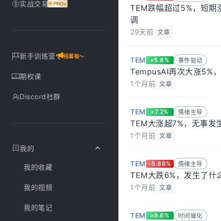
实战交易
TEM跌幅超过5%，短
调
29天前
文章
新手训练营
招募啦～
TEM
+5.6%
事件驱动
TempusAI再次大涨5
期权课
1个月前
文章
Discord社群
TEM
+7.2%
情绪主导
TEM大涨超7%，无事发
1个月前
文章
我的
TEM
-5.88%
情绪主导
我的收藏
TEM大跌6%，发生了什
我的视频
1个月前
文章
我的笔记
TEM
+9.6%
时间催化