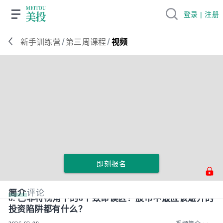
登录 | 注册
/
/
新手训练营
第三周课程
视频
即刻报名
简介
评论
6. 巴菲特视角下的6个致命误区！股市中最应该避开的
投资陷阱都有什么？