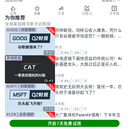
2026-03-08
视频简介
点赞
收藏
分享
记笔记
文字稿
为你推荐
全部
美投精华
新手训练营
GOOG | 财报跟踪
同样砸钱，同样云收入爆表，凭什么
只有谷歌被市场惩罚？一期视频，告
诉你谷歌真正的投资回报率有多高！
昨天
3.4k
26
5
19:01
其他机会
缺电逻辑下最快受益的传统公司！AI
新基建龙头，大跌过后正是买入机
会？
2天前
4.4k
31
5
25:43
MSFT | 财报跟踪
微软史无前例大反转！蛰伏一年，巨
头终于准备好起飞了？
4天前
4.7k
52
7
21:28
PLTR | 业务调研
大厂集体挖Palantir墙角！下半年见
顶风险进一步发酵！现在的Palantir
开启7天免费试用
还要投资吗？