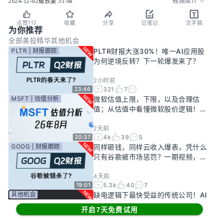
2024-12-02
播放量
31.0k
视频简介
112
点赞
收藏
分享
记笔记
文字稿
为你推荐
全部
美投精华
其他机会
PLTR | 财报跟踪
PLTR财报大涨30%！唯一AI应用股
为何逆境反转？下一轮爆发来了？
2小时前
321
7
23:46
MSFT | 估值分析
微软估值上限，下限，以及合理估
值；从估值中看懂微软股价逻辑！
——26年8月
2天前
4k
39
5
20:37
GOOG | 财报跟踪
同样砸钱，同样云收入爆表，凭什么
只有谷歌被市场惩罚？一期视频，告
诉你谷歌真正的投资回报率有多高！
4天前
5.3k
40
7
19:01
其他机会
缺电逻辑下最快受益的传统公司！AI
新基建龙头，大跌过后正是买入机
开启7天免费试用
会？