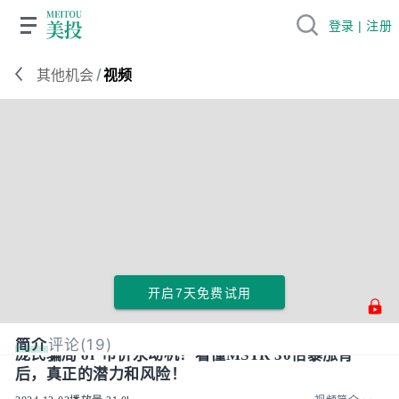
登录 | 注册
/
其他机会
视频
开启7天免费试用
简介
评论(19)
庞氏骗局 or 币价永动机？看懂MSTR 30倍暴涨背
后，真正的潜力和风险！