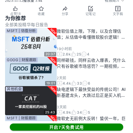
2025-11-12
播放量
5.4k
视频简介
18
点赞
收藏
分享
记笔记
文字稿
为你推荐
全部
美投精华
每日报告
MSFT | 估值分析
微软估值上限，下限，以及合理估
值；从估值中看懂微软股价逻辑！
——26年8月
19小时前
2.6k
25
4
20:37
GOOG | 财报跟踪
同样砸钱，同样云收入爆表，凭什么
只有谷歌被市场惩罚？一期视频，告
诉你谷歌真正的投资回报率有多高！
2天前
4.4k
33
6
19:01
其他机会
缺电逻辑下最快受益的传统公司！AI
新基建龙头，大跌过后正是买入机
会？
3天前
4.9k
34
5
25:43
MSFT | 财报跟踪
微软史无前例大反转！蛰伏一年，巨
头终于准备好起飞了？
开启7天免费试用