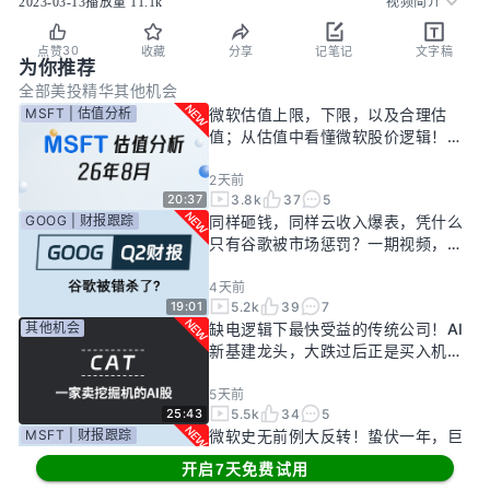
2023-03-13
播放量
11.1k
视频简介
30
点赞
收藏
分享
记笔记
文字稿
为你推荐
全部
美投精华
其他机会
MSFT | 估值分析
微软估值上限，下限，以及合理估
值；从估值中看懂微软股价逻辑！
——26年8月
2天前
3.8k
37
5
20:37
GOOG | 财报跟踪
同样砸钱，同样云收入爆表，凭什么
只有谷歌被市场惩罚？一期视频，告
诉你谷歌真正的投资回报率有多高！
4天前
5.2k
39
7
19:01
其他机会
缺电逻辑下最快受益的传统公司！AI
新基建龙头，大跌过后正是买入机
会？
5天前
5.5k
34
5
25:43
MSFT | 财报跟踪
微软史无前例大反转！蛰伏一年，巨
头终于准备好起飞了？
开启7天免费试用