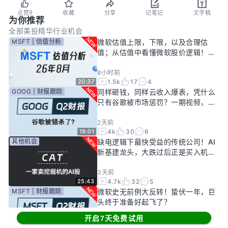
9
点赞
收藏
分享
记笔记
文字稿
为你推荐
全部
美投精华
行业机会
MSFT | 估值分析
微软估值上限，下限，以及合理估
值；从估值中看懂微软股价逻辑！
——26年8月
8小时前
1.5k
17
4
20:37
GOOG | 财报跟踪
同样砸钱，同样云收入爆表，凭什么
只有谷歌被市场惩罚？一期视频，告
诉你谷歌真正的投资回报率有多高！
2天前
4k
30
6
19:01
其他机会
缺电逻辑下最快受益的传统公司！AI
新基建龙头，大跌过后正是买入机
会？
3天前
4.7k
32
5
25:43
MSFT | 财报跟踪
微软史无前例大反转！蛰伏一年，巨
头终于准备好起飞了？
开启7天免费试用
5天前