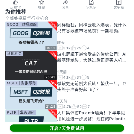
12
点赞
收藏
分享
记笔记
文字稿
为你推荐
全部
美投精华
行业机会
GOOG | 财报跟踪
同样砸钱，同样云收入爆表，凭什么
只有谷歌被市场惩罚？一期视频，告
诉你谷歌真正的投资回报率有多高！
昨天
3.1k
25
4
19:01
其他机会
缺电逻辑下最快受益的传统公司！AI
新基建龙头，大跌过后正是买入机
会？
2天前
4.1k
31
5
25:43
MSFT | 财报跟踪
微软史无前例大反转！蛰伏一年，巨
头终于准备好起飞了？
4天前
4.7k
52
7
21:28
PLTR | 业务调研
大厂集体挖Palantir墙角！下半年见
顶风险进一步发酵！现在的Palantir
还要投资吗？
开启7天免费试用
7天前