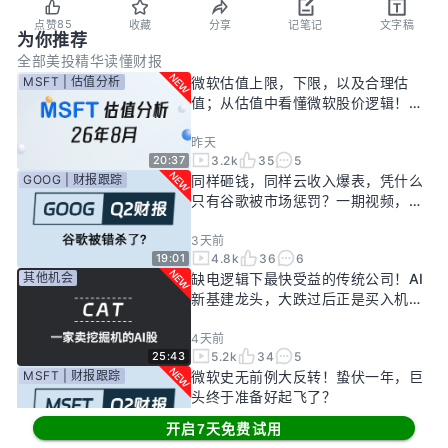
85
点赞
收藏
分享
记笔记
文字稿
为你推荐
全部
美投精华
读懂财报
MSFT | 估值分析
微软估值上限，下限，以及合理估
值；从估值中看懂微软股价逻辑！
——26年8月
昨天
3.2k
35
5
20:37
GOOG | 财报跟踪
同样砸钱，同样云收入爆表，凭什么
只有谷歌被市场惩罚？一期视频，告
诉你谷歌真正的投资回报率有多高！
3天前
4.8k
36
6
19:01
其他机会
缺电逻辑下最快受益的传统公司！AI
新基建龙头，大跌过后正是买入机
会？
4天前
5.2k
34
5
25:43
MSFT | 财报跟踪
微软史无前例大反转！蛰伏一年，巨
头终于准备好起飞了？
开启7天免费试用
6天前