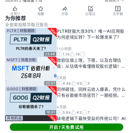
2026-03-27
播放量
5.5k
视频简介
11
点赞
收藏
分享
记笔记
文字稿
为你推荐
全部
美投精华
每日报告
PLTR | 财报跟踪
PLTR财报大涨30%！唯一AI应用股
为何逆境反转？下一轮爆发来了？
11小时前
1.1k
18
23:46
MSFT | 估值分析
微软估值上限，下限，以及合理估
值；从估值中看懂微软股价逻辑！
——26年8月
2天前
4.4k
45
5
20:37
GOOG | 财报跟踪
同样砸钱，同样云收入爆表，凭什么
只有谷歌被市场惩罚？一期视频，告
诉你谷歌真正的投资回报率有多高！
4天前
5.6k
43
7
19:01
其他机会
缺电逻辑下最快受益的传统公司！AI
新基建龙头，大跌过后正是买入机
开启7天免费试用
会？