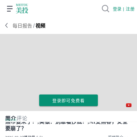
登录 | 注册
/
每日报告
视频
登录即可免费看
简介
评论
熊市要来了！;美银：别急着抄底！;AI变黑客，安全
要崩了？