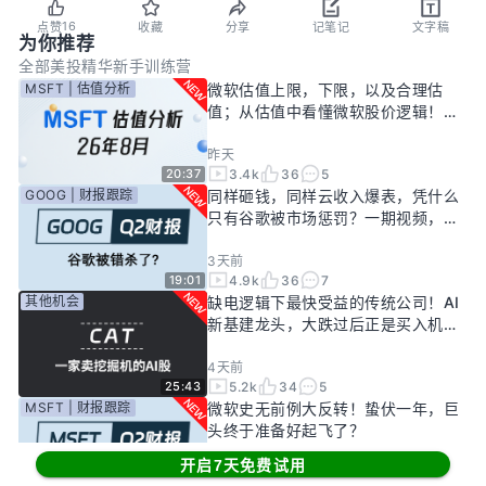
16
点赞
收藏
分享
记笔记
文字稿
为你推荐
全部
美投精华
新手训练营
MSFT | 估值分析
微软估值上限，下限，以及合理估
值；从估值中看懂微软股价逻辑！
——26年8月
昨天
3.4k
36
5
20:37
GOOG | 财报跟踪
同样砸钱，同样云收入爆表，凭什么
只有谷歌被市场惩罚？一期视频，告
诉你谷歌真正的投资回报率有多高！
3天前
4.9k
36
7
19:01
其他机会
缺电逻辑下最快受益的传统公司！AI
新基建龙头，大跌过后正是买入机
会？
4天前
5.2k
34
5
25:43
MSFT | 财报跟踪
微软史无前例大反转！蛰伏一年，巨
头终于准备好起飞了？
开启7天免费试用
6天前