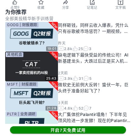
9
点赞
收藏
分享
记笔记
文字稿
为你推荐
全部
美投精华
新手训练营
GOOG | 财报跟踪
同样砸钱，同样云收入爆表，凭什么
只有谷歌被市场惩罚？一期视频，告
诉你谷歌真正的投资回报率有多高！
昨天
2.8k
25
3
19:01
其他机会
缺电逻辑下最快受益的传统公司！AI
新基建龙头，大跌过后正是买入机
会？
2天前
3.9k
31
5
25:43
MSFT | 财报跟踪
微软史无前例大反转！蛰伏一年，巨
头终于准备好起飞了？
3天前
4.6k
52
7
21:28
PLTR | 业务调研
大厂集体挖Palantir墙角！下半年见
顶风险进一步发酵！现在的Palantir
还要投资吗？
开启7天免费试用
7天前