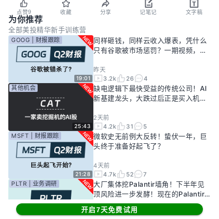
9
点赞
收藏
分享
记笔记
文字稿
为你推荐
全部
美投精华
新手训练营
GOOG | 财报跟踪
同样砸钱，同样云收入爆表，凭什么
只有谷歌被市场惩罚？一期视频，告
诉你谷歌真正的投资回报率有多高！
昨天
3.2k
26
4
19:01
其他机会
缺电逻辑下最快受益的传统公司！AI
新基建龙头，大跌过后正是买入机
会？
2天前
4.2k
31
5
25:43
MSFT | 财报跟踪
微软史无前例大反转！蛰伏一年，巨
头终于准备好起飞了？
4天前
4.7k
52
7
21:28
PLTR | 业务调研
大厂集体挖Palantir墙角！下半年见
顶风险进一步发酵！现在的Palantir
还要投资吗？
开启7天免费试用
7天前