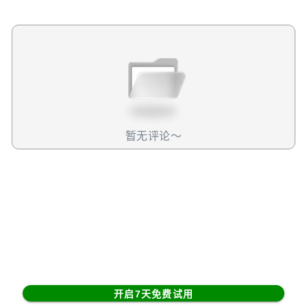
着用户可以通过输入模糊语句来让Sora生成短视频，比如你
可以让它生成一份你和奥特曼握手并且互相对话的视频。从
结果上来看，效果要比Sora一代强了不少。无论是物理反馈
还是身体的自然度都很惊艳，甚至人物的口型模仿都真人几
乎没有区别，而在传统的游戏开发领域，模仿人物口型是非
常难以掌握的技术。除了生成以外，用户也可以上传自己的
短视频，然后结合Sora的AI技术，生成一个真假难辨的世
界。这里面的场景、风格、互动统统可以被自定义。从这个
角度上来说，可玩性和想象空间确实大了不少。不过，这不
暂无评论～
意味着你能随意发挥。背景乐版权、肖像权还有成人内容都
是受到严格管控的。但无论如何，Sora确实提供了一个比较
可用的AI应用软件。正因如此，有分析就认为，OpenAI要做
一个社交平台，和Meta抢客户抢时间，甚至有人说，会威胁
到Meta的商业模式。那事实真的如此吗？我个人认为，Sora
2并不会影响到Meta的商业模式。为什么这么说呢？首先，
短期来看，Sora 2对Meta的冲击并不会立竿见影。现在
Meta下跌的逻辑是，市场认为Sora 2是一个全新的社交平
台，用户可能会转移过去刷短视频，这便抢占了Meta的用户
开启7天免费试用
使用时间。对此，我个人持有不同意见。因为Meta旗下的社