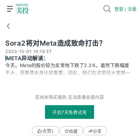
登录 | 注册
Sora2将对Meta造成致命打击？
Sora2将对Meta造成致命打击？
2025-10-01 19:19 ET
META异动解读：
今天，Meta的股价较为反常地下跌了2.3%，虽然下跌幅度
不大，但事情本身比较重要，因此，我们在这里给大家做一
个更新。引起今天Meta股价下跌的，是OpenAI最新发布的
视频分享和AI制作软件，Sora 2。如果你去看各个社交平
台，Sora 2制作的视频都刷屏了。不少人反馈说，Sora 2直
您尚未购买服务,无法查看全部内容
接刷出了Ins和TikTok的即视感。Sora 2这款应用非常类似
于TikTok、Instagram或者YouTube Shorts那样的竖版短
开启7天免费试用
视频应用，用户可以直接在上面刷短视频。但不同的是，用
户还通过扫描自己的面部特征来导入虚拟人物。这个虚拟人
点赞
1
收藏
分享
物也不是类似iOS那种卡通式的，而是AI生成的仿真人类。接