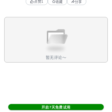
点赞
1
收藏
分享
过，从投资者的角度看，我认为这次的冲突不会重演上一次
14%的跌幅剧情。毕竟几个星期前两人也曾吵得不可开交，
但随着彼此互相给台阶，关系很快缓和，股价也慢慢涨了回
来。这次市场已有心理准备，走势大概率也会复制当时的节
奏。本质上，马斯克和川普是互相需要的：马斯克希望政策
上继续获得对自动驾驶、电动车、太空项目的支持；而川普
也离不开马斯克在AI和SpaceX领域的技术与影响力。随着
“大而美法案”最终落地（我认为通过的概率很高），两人关
系迟早还会回到合作轨道。从基本面看，目前这场骂战并未
改变特斯拉的业务逻辑。市场的担心更多是情绪反应。只要
暂无评论～
Robotaxi技术稳步推进，这次下跌只不过是长期成长过程中
的一个波动插曲，不足以撼动长期趋势，投资者无需因为该
事件改变投资策略。但话说回来，像这种“突发意外”还会不
断发生，无论是监管压力、FSD安全事件，还是马斯克本人
的言论风波，每次都可能带来股价波动。对于特斯拉的投资
者来说，这就像坐上了马斯克亲自驾驶的过山车，想赚这个
未来的钱，就得系紧安全带，做好心理准备别被甩下车。
开启7天免费试用