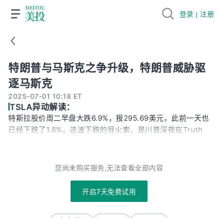
登录 | 注册
特朗普与马斯克之争升级，特朗普威胁驱逐马斯克
特朗普与马斯克之争升级，特朗普威胁驱
逐马斯克
2025-07-01 10:18 ET
TSLA异动解读：
特斯拉股价周二早盘大跌6.9%，报295.69美元，此前一天也
已经下跌了1.8%。这波下跌的导火索，是川普深夜在Truth
Social上点名马斯克，要求DOGE重新审查马斯克旗下企业
所获得的各类补贴，这番话也被市场解读为两人“旧怨重
燃”。前一天，马斯克刚刚公开炮轰川普的税收与支出法案，
您尚未购买服务,无法查看全部内容
称其“荒谬且具破坏性”，甚至威胁称若该法案通过，他将组
建新政党，并誓言要让投票支持该法案的国会议员在下届初
开启7天免费试用
选中“一个都别想连任下来”。这一连串言论，让原本就脆弱
的市场情绪雪上加霜，特斯拉股价应声下挫。总结和观点不