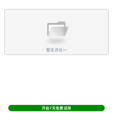
面上的影响来看，对于美国的冲击其实也不小。从短期看，
在双方不进一步升级的情况下，中国这一轮报复性关税将对
美国农业和制造业构成直接压力，可能让美国GDP增速下降
0.2-0.4%，后续如果中国继续限制关键的稀土元素出口，对
美国的半导体、电动车等高科技产业链会形成更大压力，对
美国GDP增速的冲击幅度可能扩大到0.5%以上。具体分类，
给大家贴一份进口名单。往后看，我是这么认为的。假设就
是双方保持这个关税，那么中美双方的经济都会受到巨大的
冲击，可以说是两败俱伤。美股，美国上市公司的盈利，更
暂无评论～
是一个也好不了。所以我认为，今天这种下跌，不能算是过
度反应，而是实际风险的一种体现。往后肯定是要谈判的，
但我们作为投资者不能将投资赌在谈判上，因为谈判前，报
复的可能性同样很高。不仅中国报复，欧盟，加拿大等其他
国家，谁再站出来报复，美股都受不了。我们不能赌各国的
反应会如何，这就是我们无法预测的，也就是完全不可控的
风险。所以，我认为预期期待好事发生，不如去应对最糟糕
的情况。毕竟现在的全球政治已经陷入了一个完全不可控的
漩涡，任何理性的分析，任何判断，都会显得苍白无力。不
开启7天免费试用
做判断，靠系统来应对风险（对冲或减仓）我认为是最好的