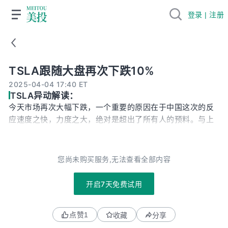
登录 | 注册
TSLA跟随大盘再次下跌10%
TSLA跟随大盘再次下跌10%
2025-04-04 17:40 ET
TSLA异动解读：
今天市场再次大幅下跌，一个重要的原因在于中国这次的反
应速度之快，力度之大，绝对是超出了所有人的预料。与上
一次18年，中国反应相对温和，且双方持续谈判的氛围不
同，这次连叫阵都没有，直接就开干了！我感觉中国此举还
是挺聪明的。因为54%的关税真加上，中国GDP基本就完
您尚未购买服务,无法查看全部内容
了。那么慢慢谈国内经济必定完蛋，还不如往死里干。要是
能镇住川普，把他拉上谈判桌，还有缓和的余地。要是能拉
开启7天免费试用
上欧盟，加拿大等，弟兄们一起干，那就再好不过了。我死
了也好歹也有个垫背的。要是不行，咱至少也是明确了敌对
点赞
1
收藏
分享
态度，给国内一个交代，反正都要完蛋。从中国这次关税表