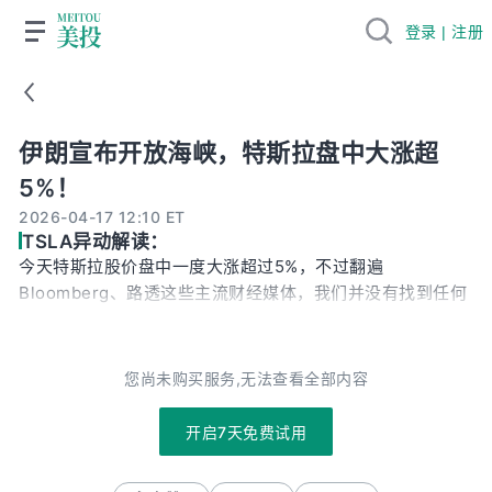
登录 | 注册
伊朗宣布开放海峡，特斯拉盘中大涨超5%！
伊朗宣布开放海峡，特斯拉盘中大涨超
5%！
2026-04-17 12:10 ET
TSLA异动解读：
今天特斯拉股价盘中一度大涨超过5%，不过翻遍
Bloomberg、路透这些主流财经媒体，我们并没有找到任何
跟特斯拉本身相关的新闻。因此，今天的大涨主要是跟宏观
层面相关。 伊朗宣布开放霍尔木兹海峡后，原油价格暴跌，
市场对地缘冲突外溢的担忧大幅缓解，美债收益率也随之回
您尚未购买服务,无法查看全部内容
落。对于特斯拉这种高Beta成长股来说，利率的敏感性很
高。利率下降，股价就反弹。再往前几天，4月8号前后战争
开启7天免费试用
风险大幅降温，特斯拉就已经触底反弹了。 我们对特斯拉的
观点依然看好，更值得期待的还是下半年。FSD在欧洲渗透