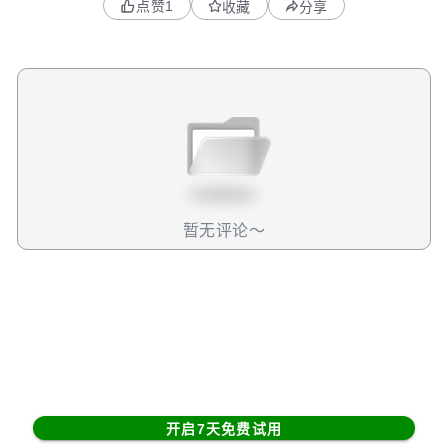
点赞
1
收藏
分享
率的提高、Robotaxi拓展范围、机器人的量产，这些是会真
正推动科技叙事变化的催化剂。
暂无评论～
开启7天免费试用