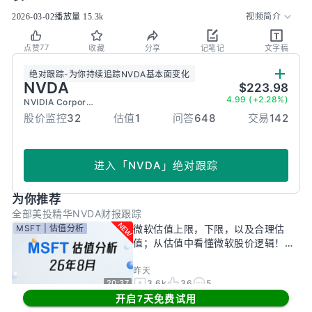
2026-03-02
播放量
15.3k
视频简介
77
点赞
收藏
分享
记笔记
文字稿
绝对跟踪
-
为你持续追踪
NVDA
基本面变化
NVDA
$223.98
4.99 (+2.28%)
NVIDIA Corporation
股价监控
32
估值
1
问答
648
交易
142
进入
「
NVDA
」
绝对跟踪
为你推荐
全部
美投精华
NVDA财报跟踪
MSFT | 估值分析
微软估值上限，下限，以及合理估
值；从估值中看懂微软股价逻辑！
——26年8月
昨天
3.6k
36
5
20:37
GOOG | 财报跟踪
同样砸钱，同样云收入爆表，凭什么
开启7天免费试用
只有谷歌被市场惩罚？一期视频，告