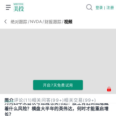
登录 | 注册
/
NVDA
/
/
绝对跟踪
财报跟踪
视频
开启7天免费试用
简介
评论(11)
相关问答(99+)
相关交易(99+)
为何四年来首次考虑减仓英伟达？股王背后到底隐藏
着什么风险？横盘大半年的英伟达，何时才能重启增
长？