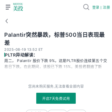
登录 | 注册
Palantir突然暴跌，标普500当日表现最差
Palantir突然暴跌，标普500当日表现最
差
2025-08-19 13:52 ET
PLTR异动解读：
周二， Palantir 股价下跌 9%，这是PLTR股价连续第五个交
易日下跌。在此期间，该股已下跌 15%。美投君翻遍了新
闻，今天PLTR的抛售并没有明显的催化剂，有可能只是市场
对AI相关股票在获利了结。即使PLTR在最近五个交易中已经
下跌不少，但这并没有改变它高估值的事实。短期来看，高
您尚未购买服务,无法查看全部内容
估值依然是PLTR出现下行波动的核心风险来源。我们在不同
场合都有提到过，投资PLTR，你必须要有一买入就大跌30%
开启7天免费试用
的心理准备。最近的这波下跌，就在说明这一点。换句话
说，这样的下跌属于正常波动。PLTR在最近的财报中进一步