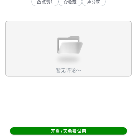
点赞
1
收藏
分享
验证了其强大的护城河，以及维持高增长的能力。公司已经
连续八个季度在加速增长。长期来看，只要PLTR在经营层面
没有遇到实质性风险，就依然值得持有。
暂无评论～
开启7天免费试用