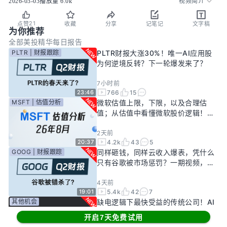
2026-03-03
播放量
6.0k
视频简介
21
点赞
收藏
分享
记笔记
文字稿
为你推荐
全部
美投精华
每日报告
PLTR | 财报跟踪
PLTR财报大涨30%！唯一AI应用股
为何逆境反转？下一轮爆发来了？
7小时前
766
15
23:46
MSFT | 估值分析
微软估值上限，下限，以及合理估
值；从估值中看懂微软股价逻辑！
——26年8月
2天前
4.2k
43
5
20:37
GOOG | 财报跟踪
同样砸钱，同样云收入爆表，凭什么
只有谷歌被市场惩罚？一期视频，告
诉你谷歌真正的投资回报率有多高！
4天前
5.4k
42
7
19:01
其他机会
缺电逻辑下最快受益的传统公司！AI
新基建龙头，大跌过后正是买入机
开启7天免费试用
会？