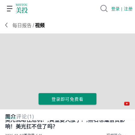
登录 | 注册
/
每日报告
视频
登录即可免费看
简介
评论(1)
美元流动性危机？;黄金要大涨了！;黑石也遭信贷影
响！美光扛不住了吗？