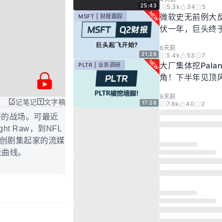
25:43
5.3k
34
5
微软史无前例大
MSFT | 财报跟踪
伏一年，巨头终
起飞了？
6天前
21:28
5.4k
53
7
大厂集体挖Palan
PLTR | 业务调研
角！下半年见顶
步发酵！现在的Pal
9天前
还要投资吗？
记笔记
文字稿
17:28
7.6k
40
2
主要的战场。可最近
ht Raw，到NFL
原创剧集起家的流媒
长曲线。