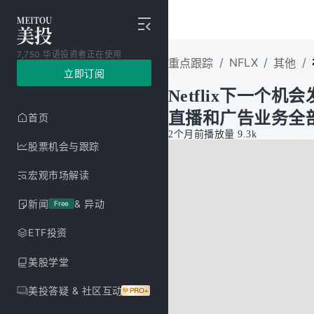
7,750 华语投资者正在使用
/
NFLX
/
/
重点跟踪
其他
立即订阅
Netflix下一个
直播和广告业务全
首页
2个月前
播放量
9.3k
股票机会与跟踪
宏观市场解读
新闻
& 异动
Free
ETF投资
美股学堂
美投答疑 & 社区互动