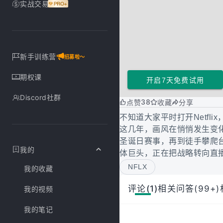
实战交易
新手训练营
招募啦～
期权课
开启7天免费试用
Discord社群
38
点赞
收藏
分享
不知道大家平时打开Netfl
这几年，画风在悄悄发生变化，从Ja
圣诞日赛事，再到徒手攀爬台北
我的
体巨头，正在把战略转向直播
NFLX
我的收藏
评论(1)
相关问答(99+)
我的视频
我的笔记