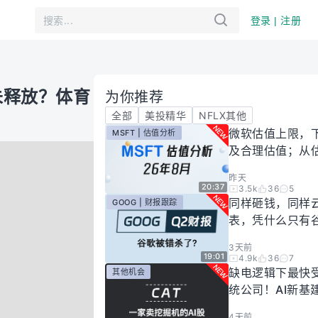
登录 | 注册
仍未释放？体育
为你推荐
全部
美投精华
NFLX其他
微软估值上限，
MSFT | 估值分析
及合理估值；从
懂微软股价逻辑！
昨天
年8月
20:37
3.5k
36
5
同样砸钱，同样
GOOG | 财报跟踪
表，凭什么只有
场惩罚？一期视
3天前
你谷歌真正的投
19:01
4.9k
36
7
有多高！
缺电逻辑下最快
其他机会
统公司！AI新基
大跌过后正是买
4天前