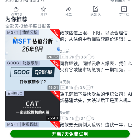
2026-02-24
播放量
5.7k
视频简介
13
点赞
收藏
分享
记笔记
文字稿
为你推荐
全部
美投精华
每日报告
MSFT | 估值分析
微软估值上限，下限，以及合理估
值；从估值中看懂微软股价逻辑！
——26年8月
2天前
3.7k
36
5
20:37
GOOG | 财报跟踪
同样砸钱，同样云收入爆表，凭什么
只有谷歌被市场惩罚？一期视频，告
诉你谷歌真正的投资回报率有多高！
4天前
5.1k
38
7
19:01
其他机会
缺电逻辑下最快受益的传统公司！AI
新基建龙头，大跌过后正是买入机
会？
5天前
5.4k
34
5
25:43
MSFT | 财报跟踪
微软史无前例大反转！蛰伏一年，巨
头终于准备好起飞了？
开启7天免费试用