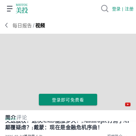
登录 | 注册
/
每日报告
视频
登录即可免费看
简介
评论
又送股权？这次AMD能涨多久？;Anthropic打消了AI
颠覆疑虑？;戴蒙：现在是金融危机序曲！