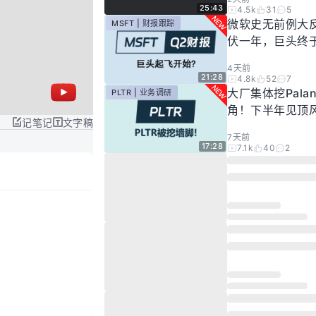
25:43
4.5k
31
5
微软史无前例大
MSFT | 财报跟踪
伏一年，巨头终
起飞了？
4天前
21:28
4.8k
52
7
大厂集体挖Palan
PLTR | 业务调研
角！下半年见顶
记笔记
文字稿
步发酵！现在的Pal
7天前
还要投资吗？
17:28
7.1k
40
2