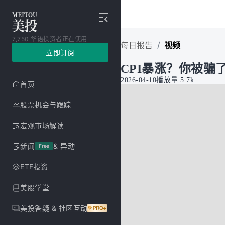
7,750 华语投资者正在使用
/
每日报告
视频
立即订阅
CPI暴涨？你被骗了
2026-04-10
播放量
5.7k
首页
股票机会与跟踪
宏观市场解读
新闻
& 异动
Free
ETF投资
美股学堂
美投答疑 & 社区互动