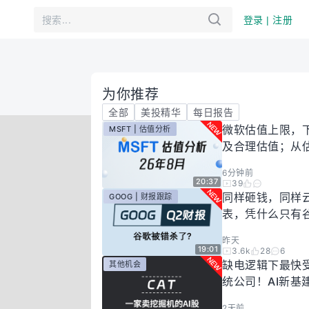
登录 | 注册
为你推荐
全部
美投精华
每日报告
微软估值上限，
MSFT | 估值分析
及合理估值；从
懂微软股价逻辑！
6分钟前
年8月
20:37
39
同样砸钱，同样
GOOG | 财报跟踪
表，凭什么只有
场惩罚？一期视
昨天
你谷歌真正的投
19:01
3.6k
28
6
有多高！
缺电逻辑下最快
其他机会
统公司！AI新基
大跌过后正是买
2天前