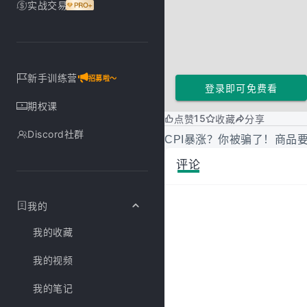
实战交易
新手训练营
招募啦～
登录即可免费看
期权课
15
点赞
收藏
分享
Discord社群
CPI暴涨？你被骗了！商品要
评论
我的
我的收藏
我的视频
我的笔记