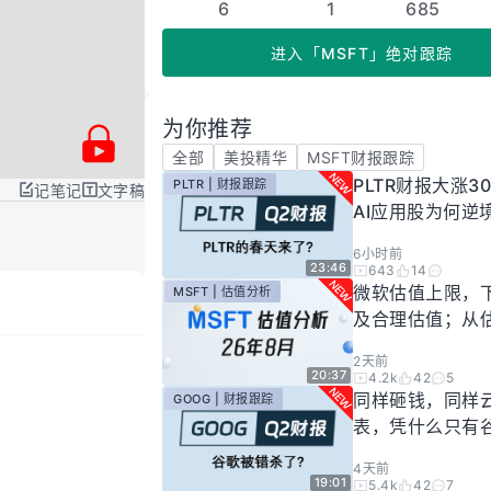
6
1
685
进入
「
MSFT
」
绝对跟踪
为你推荐
全部
美投精华
MSFT财报跟踪
PLTR财报大涨3
PLTR | 财报跟踪
记笔记
文字稿
AI应用股为何逆
下一轮爆发来了
6小时前
23:46
643
14
微软估值上限，
MSFT | 估值分析
及合理估值；从
懂微软股价逻辑！
2天前
年8月
20:37
4.2k
42
5
同样砸钱，同样
GOOG | 财报跟踪
表，凭什么只有
场惩罚？一期视
4天前
你谷歌真正的投
19:01
5.4k
42
7