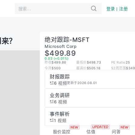
登录 | 注册
绝对跟踪
-
MSFT
到来？
Microsoft Corp
$499.89
0.03 (+0.01%)
昨收
$499.86
最低价
$498.73
PE Ratio
25
今开
$500
最高价
$505.18
52周范围
$349
财报跟踪
6
视频
更新于2026.08.01
业务调研
6
视频
事件解析
1
视频
股价监控
估值
问答