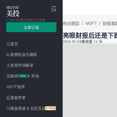
7,750 华语投资者正在使用
/
MSFT
/
绝对跟踪
财报跟
立即订阅
亮眼财报后还是下
2026-05-04
播放量
11.9k
首页
股票机会与跟踪
宏观市场解读
新闻
& 异动
Free
ETF投资
美股学堂
美投答疑 & 社区互动