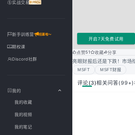
实战交易
新手训练营
招募啦～
开启7天免费试用
期权课
51
点赞
收藏
分享
Discord社群
亮眼财报后还是下跌！市场
MSFT
MSFT财报
评论(3)
相关问答(99+)
我的
我的收藏
我的视频
我的笔记