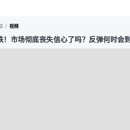
/
踪
视频
跌！市场彻底丧失信心了吗？反弹何时会