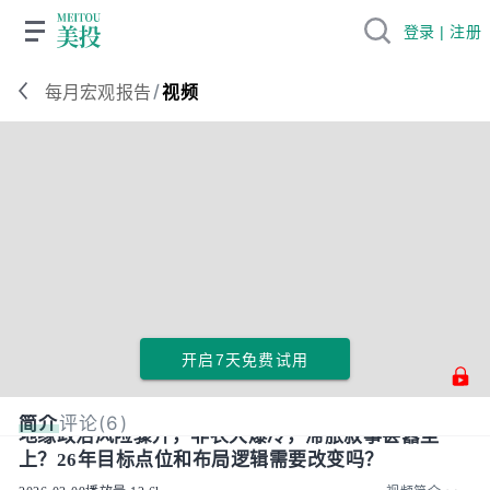
登录 | 注册
/
每月宏观报告
视频
开启7天免费试用
简介
评论(6)
地缘政治风险骤升，非农大爆冷，滞胀叙事甚嚣尘
上？26年目标点位和布局逻辑需要改变吗？