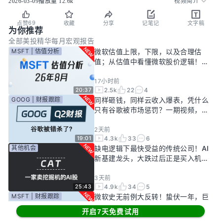
2026-03-09
播放量
12.6k
视频简介
69
点赞
收藏
分享
记笔记
文字稿
为你推荐
全部
美投精华
每月宏观报告
MSFT | 估值分析
微软估值上限，下限，以及合理估
值；从估值中看懂微软股价逻辑！
——26年8月
17小时前
2.5k
22
4
20:37
GOOG | 财报跟踪
同样砸钱，同样云收入爆表，凭什么
只有谷歌被市场惩罚？一期视频，告
诉你谷歌真正的投资回报率有多高！
2天前
4.3k
33
6
19:01
其他机会
缺电逻辑下最快受益的传统公司！AI
新基建龙头，大跌过后正是买入机
会？
3天前
4.9k
34
5
25:43
MSFT | 财报跟踪
微软史无前例大反转！蛰伏一年，巨
头终于准备好起飞了？
开启7天免费试用