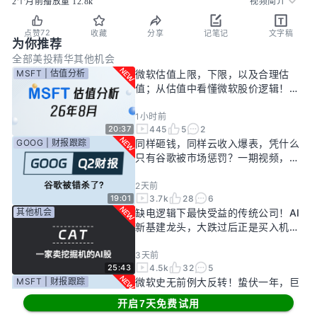
2个月前
播放量
12.8k
视频简介
72
点赞
收藏
分享
记笔记
文字稿
为你推荐
全部
美投精华
其他机会
MSFT | 估值分析
微软估值上限，下限，以及合理估
值；从估值中看懂微软股价逻辑！
——26年8月
1小时前
445
5
2
20:37
GOOG | 财报跟踪
同样砸钱，同样云收入爆表，凭什么
只有谷歌被市场惩罚？一期视频，告
诉你谷歌真正的投资回报率有多高！
2天前
3.7k
28
6
19:01
其他机会
缺电逻辑下最快受益的传统公司！AI
新基建龙头，大跌过后正是买入机
会？
3天前
4.5k
32
5
25:43
MSFT | 财报跟踪
微软史无前例大反转！蛰伏一年，巨
头终于准备好起飞了？
开启7天免费试用