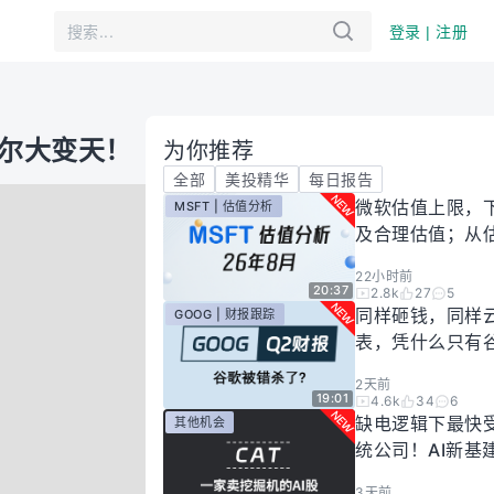
登录 | 注册
希尔大变天！
为你推荐
全部
美投精华
每日报告
微软估值上限，
MSFT | 估值分析
及合理估值；从
懂微软股价逻辑！
22小时前
年8月
20:37
2.8k
27
5
同样砸钱，同样
GOOG | 财报跟踪
表，凭什么只有
场惩罚？一期视
2天前
你谷歌真正的投
19:01
4.6k
34
6
有多高！
缺电逻辑下最快
其他机会
统公司！AI新基
大跌过后正是买
3天前