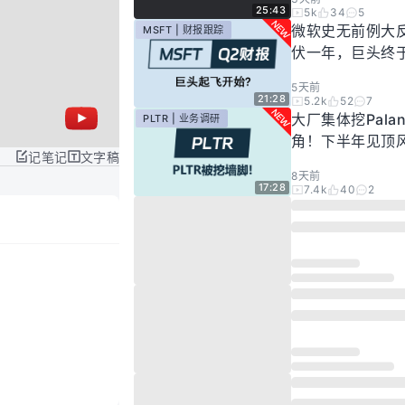
25:43
5k
34
5
微软史无前例大
MSFT | 财报跟踪
伏一年，巨头终
起飞了？
5天前
21:28
5.2k
52
7
大厂集体挖Palan
PLTR | 业务调研
角！下半年见顶
记笔记
文字稿
步发酵！现在的Pal
8天前
还要投资吗？
17:28
7.4k
40
2