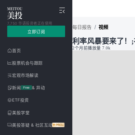
7,750 华语投资者正在使用
/
每日报告
视频
立即订阅
利率风暴要来了！
2个月前
播放量
7.0k
首页
股票机会与跟踪
宏观市场解读
新闻
& 异动
Free
ETF投资
美股学堂
美投答疑 & 社区互动