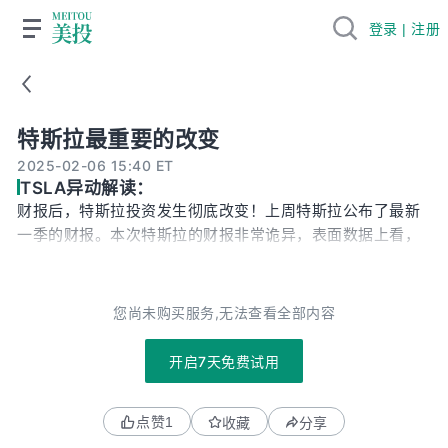
登录 | 注册
特斯拉最重要的改变
特斯拉最重要的改变
2025-02-06 15:40 ET
TSLA异动解读：
财报后，特斯拉投资发生彻底改变！上周特斯拉公布了最新
一季的财报。本次特斯拉的财报非常诡异，表面数据上看，
这可能是特斯拉近两年来最糟糕的一次财报了。不仅各项数
据全面拉胯，而且之前夸下的海口也都未能兑现。如果是之
前出现这样的业绩表现，公司的股价早就跌超10%以上了，
您尚未购买服务,无法查看全部内容
然而本次财报后特斯拉股价不降反升，这究竟是为什么呢？
如果进一步深挖财报，我们会发现，本次财报公司其实给出
开启7天免费试用
了不少从未有过的惊喜。而且本次财报还披露出了很多前所
未有的新信息，光从信息量上看，绝对是近几年之最。那么
点赞
1
收藏
分享
这些新信息中，有哪些是会影响未来特斯拉投资的呢？为什