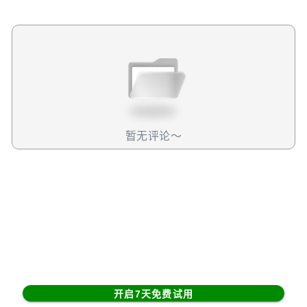
么说本次财报后，特斯拉的投资逻辑将会发生一次彻底的改
变呢？特斯拉如今这种暴涨的行情还能够持续吗？从财报说
起咱们先来看看特斯拉的财报。本季度，特斯拉的各项数据
全面不如预期。其中营收257亿美元，不及预期的274亿美
元。每股盈利0.73美元，也不及预期的0.77美元。市场最关
心的毛利率（去除碳税后）只有13.6%，同样是大幅低于预
期的16.2%。这个数据是特斯拉自盈利以来的历史最低值，
甚至比去年二季度的14.6%还要低。我翻看了几乎所有大投
行的预期，最悲观的预期也不过是在15%左右。显然，这个
暂无评论～
13.6%的毛利率就是本次特斯拉财报崩塌的原因。不得不
说，特斯拉虽然有很多让人兴奋的AI故事，当在当下最能影
响公司业绩的，还是占了它收入超过80%的卖车业务。这也
是特斯拉未来所有故事的基础。所以这里，我们还是先花点
时间看看公司的卖车业务。毛利率成本端为什么卖车毛利率
会崩了呢？这到底是一个次性事件，还是长期的趋势？会不
会给公司带来不可逆的风险？接下来，我会从成本和收入两
端去分别讨论。先看成本端。上一次我们分析特斯拉的时候
说，由于未来原材料价格下降，CyberTruck的产能爬坡，以
开启7天免费试用
及超级工厂优化等原因，我对特斯拉成本的持续下滑充满信