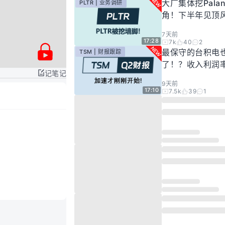
大厂集体挖Palan
PLTR | 业务调研
角！下半年见顶
步发酵！现在的Pal
7天前
还要投资吗？
17:28
7k
40
2
最保守的台积电
TSM | 财报跟踪
了！？收入利润
记笔记
新高，市场却依
9天前
账？别急，好戏
17:10
7.5k
39
1
始！