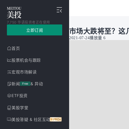
7,750 华语投资者正在使用
市场大跌将至？这几只股
立即订阅
2021-07-24
播放量
6
首页
股票机会与跟踪
宏观市场解读
新闻
& 异动
Free
ETF投资
美股学堂
美投答疑 & 社区互动