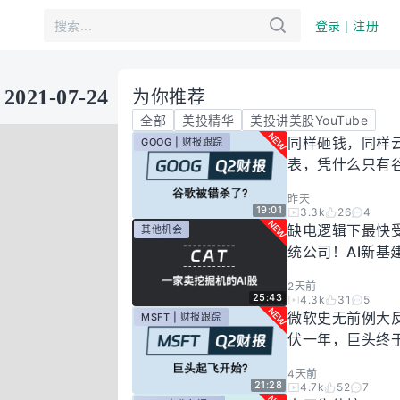
登录 | 注册
1-07-24
为你推荐
全部
美投精华
美投讲美股YouTube
同样砸钱，同样
GOOG | 财报跟踪
表，凭什么只有
场惩罚？一期视
昨天
你谷歌真正的投
19:01
3.3k
26
4
有多高！
缺电逻辑下最快
其他机会
统公司！AI新基
大跌过后正是买
2天前
25:43
4.3k
31
5
微软史无前例大
MSFT | 财报跟踪
伏一年，巨头终
起飞了？
4天前
21:28
4.7k
52
7