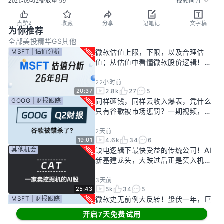
2021-09-02
播放量
99
视频简介
2
点赞
收藏
分享
记笔记
文字稿
为你推荐
全部
美投精华
GS其他
MSFT | 估值分析
微软估值上限，下限，以及合理估
值；从估值中看懂微软股价逻辑！
——26年8月
22小时前
2.8k
27
5
20:37
GOOG | 财报跟踪
同样砸钱，同样云收入爆表，凭什么
只有谷歌被市场惩罚？一期视频，告
诉你谷歌真正的投资回报率有多高！
2天前
4.6k
34
6
19:01
其他机会
缺电逻辑下最快受益的传统公司！AI
新基建龙头，大跌过后正是买入机
会？
3天前
5k
34
5
25:43
MSFT | 财报跟踪
微软史无前例大反转！蛰伏一年，巨
头终于准备好起飞了？
开启7天免费试用