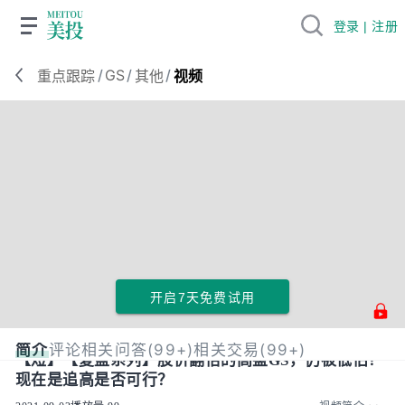
登录 | 注册
/
GS
/
/
重点跟踪
其他
视频
开启7天免费试用
简介
评论
相关问答(99+)
相关交易(99+)
【短】【复盘系列】股价翻倍的高盛GS，仍被低估？
现在是追高是否可行？