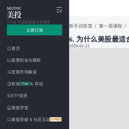
7,750 华语投资者正在使用
/
/
新手训练营
第一周课程
立即订阅
6. 为什么美股最
2026-02-22
首页
股票机会与跟踪
宏观市场解读
新闻
& 异动
Free
ETF投资
美股学堂
美投答疑 & 社区互动