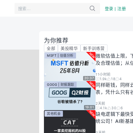
登录 | 注册
为你推荐
全部
美投精华
新手训练营
微软估值上限，
MSFT | 估值分析
及合理估值；从
懂微软股价逻辑！
11小时前
年8月
20:37
1.9k
18
4
同样砸钱，同样
GOOG | 财报跟踪
表，凭什么只有
场惩罚？一期视
2天前
你谷歌真正的投
19:01
4.1k
30
6
有多高！
缺电逻辑下最快
其他机会
统公司！AI新基
大跌过后正是买
3天前