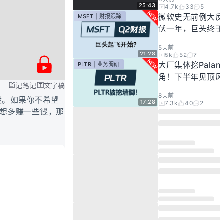
25:43
4.7k
33
5
微软史无前例大
MSFT | 财报跟踪
伏一年，巨头终
起飞了？
5天前
21:28
5k
52
7
大厂集体挖Palan
PLTR | 业务调研
角！下半年见顶
记笔记
文字稿
步发酵！现在的Pal
8天前
还要投资吗？
股。如果你不希望
17:28
7.3k
40
2
粹想多赚一些钱，那