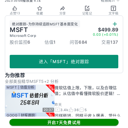
2025-10-08
播放量
6.1k
视频简介
13
点赞
收藏
分享
记笔记
文字稿
绝对跟踪
-
为你持续追踪
MSFT
基本面变化
MSFT
$499.89
0.03 (+0.01%)
Microsoft Corp
股价监控
6
估值
1
问答
684
交易
137
进入
「
MSFT
」
绝对跟踪
为你推荐
全部
美投精华
MSFT5+2 分析
MSFT | 估值分析
微软估值上限，下限，以及合理估
值；从估值中看懂微软股价逻辑！
——26年8月
昨天
3.4k
36
5
20:37
GOOG | 财报跟踪
同样砸钱，同样云收入爆表，凭什么
只有谷歌被市场惩罚？一期视频，告
开启7天免费试用
诉你谷歌真正的投资回报率有多高！