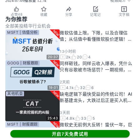
2024-07-09
播放量
12.7k
视频简介
48
点赞
收藏
分享
记笔记
文字稿
为你推荐
全部
美投精华
行业机会
MSFT | 估值分析
微软估值上限，下限，以及合理估
值；从估值中看懂微软股价逻辑！
——26年8月
13小时前
2k
20
4
20:37
GOOG | 财报跟踪
同样砸钱，同样云收入爆表，凭什么
只有谷歌被市场惩罚？一期视频，告
诉你谷歌真正的投资回报率有多高！
2天前
4.1k
32
6
19:01
其他机会
缺电逻辑下最快受益的传统公司！AI
新基建龙头，大跌过后正是买入机
会？
3天前
4.8k
33
5
25:43
MSFT | 财报跟踪
微软史无前例大反转！蛰伏一年，巨
头终于准备好起飞了？
开启7天免费试用