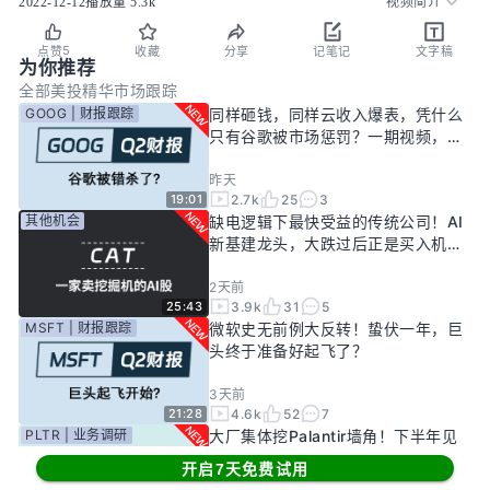
2022-12-12
播放量
5.3k
视频简介
5
点赞
收藏
分享
记笔记
文字稿
为你推荐
全部
美投精华
市场跟踪
GOOG | 财报跟踪
同样砸钱，同样云收入爆表，凭什么
只有谷歌被市场惩罚？一期视频，告
诉你谷歌真正的投资回报率有多高！
昨天
2.7k
25
3
19:01
其他机会
缺电逻辑下最快受益的传统公司！AI
新基建龙头，大跌过后正是买入机
会？
2天前
3.9k
31
5
25:43
MSFT | 财报跟踪
微软史无前例大反转！蛰伏一年，巨
头终于准备好起飞了？
3天前
4.6k
52
7
21:28
PLTR | 业务调研
大厂集体挖Palantir墙角！下半年见
顶风险进一步发酵！现在的Palantir
开启7天免费试用
还要投资吗？