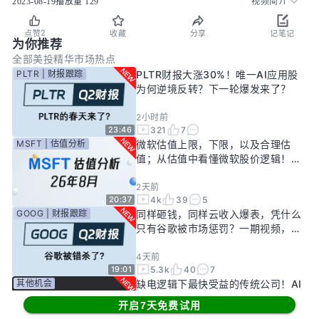
2023-08-19
播放量
129
视频简介
2
点赞
收藏
分享
记笔记
为你推荐
全部
美投精华
市场热点
PLTR | 财报跟踪
PLTR财报大涨30%！唯一AI应用股
为何逆境反转？下一轮爆发来了？
2小时前
321
7
23:46
MSFT | 估值分析
微软估值上限，下限，以及合理估
值；从估值中看懂微软股价逻辑！
——26年8月
2天前
4k
39
5
20:37
GOOG | 财报跟踪
同样砸钱，同样云收入爆表，凭什么
只有谷歌被市场惩罚？一期视频，告
诉你谷歌真正的投资回报率有多高！
4天前
5.3k
40
7
19:01
其他机会
缺电逻辑下最快受益的传统公司！AI
新基建龙头，大跌过后正是买入机
开启7天免费试用
会？