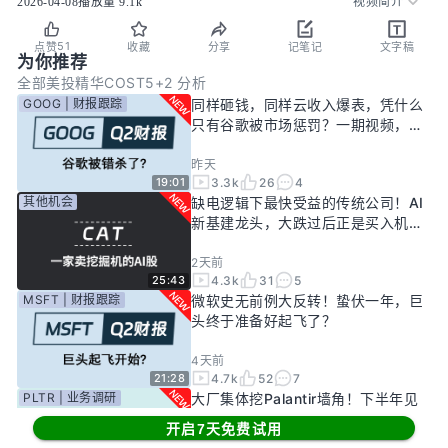
2026-04-08
播放量
9.1k
视频简介
51
点赞
收藏
分享
记笔记
文字稿
为你推荐
全部
美投精华
COST5+2 分析
GOOG | 财报跟踪
同样砸钱，同样云收入爆表，凭什么
只有谷歌被市场惩罚？一期视频，告
诉你谷歌真正的投资回报率有多高！
昨天
3.3k
26
4
19:01
其他机会
缺电逻辑下最快受益的传统公司！AI
新基建龙头，大跌过后正是买入机
会？
2天前
4.3k
31
5
25:43
MSFT | 财报跟踪
微软史无前例大反转！蛰伏一年，巨
头终于准备好起飞了？
4天前
4.7k
52
7
21:28
PLTR | 业务调研
大厂集体挖Palantir墙角！下半年见
顶风险进一步发酵！现在的Palantir
开启7天免费试用
还要投资吗？