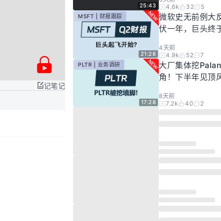
25:43
4.6k
32
5
微软史无前例大
MSFT | 财报跟踪
伏一年，巨头终
起飞了？
4天前
21:28
4.9k
52
7
大厂集体挖Palan
PLTR | 业务调研
角！下半年见顶
记笔记
步发酵！现在的Pal
8天前
还要投资吗？
17:28
7.2k
40
2