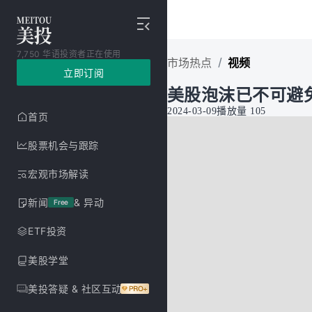
7,750 华语投资者正在使用
/
市场热点
视频
立即订阅
美股泡沫已不可避
2024-03-09
播放量
105
首页
股票机会与跟踪
宏观市场解读
新闻
& 异动
Free
ETF投资
美股学堂
美投答疑 & 社区互动