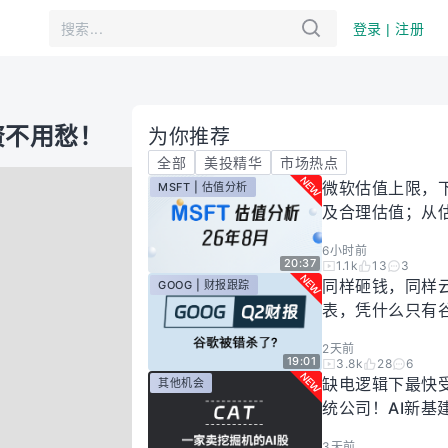
登录 | 注册
资不用愁！
为你推荐
全部
美投精华
市场热点
微软估值上限，
MSFT | 估值分析
及合理估值；从
懂微软股价逻辑！
6小时前
年8月
20:37
1.1k
13
3
同样砸钱，同样
GOOG | 财报跟踪
表，凭什么只有
场惩罚？一期视
2天前
你谷歌真正的投
19:01
3.8k
28
6
有多高！
缺电逻辑下最快
其他机会
统公司！AI新基
大跌过后正是买
3天前