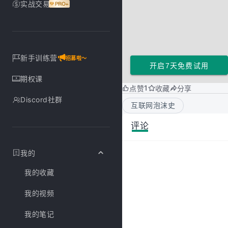
实战交易
新手训练营
招募啦～
开启7天免费试用
期权课
1
点赞
收藏
分享
Discord社群
互联网泡沫史
评论
我的
我的收藏
我的视频
我的笔记