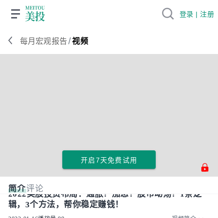
登录 | 注册
/
每月宏观报告
视频
开启7天免费试用
简介
评论
2022美股投资布局：通胀？加息？股市动荡？1条逻
辑，3个方法，帮你稳定赚钱！