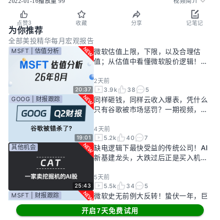
2022-01-16
播放量
99
视频简介
3
点赞
收藏
分享
记笔记
为你推荐
全部
美投精华
每月宏观报告
MSFT | 估值分析
微软估值上限，下限，以及合理估
值；从估值中看懂微软股价逻辑！
——26年8月
2天前
3.9k
38
5
20:37
GOOG | 财报跟踪
同样砸钱，同样云收入爆表，凭什么
只有谷歌被市场惩罚？一期视频，告
诉你谷歌真正的投资回报率有多高！
4天前
5.2k
40
7
19:01
其他机会
缺电逻辑下最快受益的传统公司！AI
新基建龙头，大跌过后正是买入机
会？
5天前
5.5k
34
5
25:43
MSFT | 财报跟踪
微软史无前例大反转！蛰伏一年，巨
头终于准备好起飞了？
开启7天免费试用