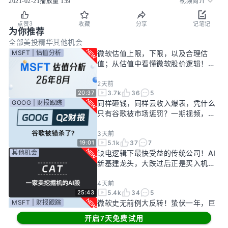
2021-02-21
播放量
159
视频简介
3
点赞
收藏
分享
记笔记
为你推荐
全部
美投精华
其他机会
MSFT | 估值分析
微软估值上限，下限，以及合理估
值；从估值中看懂微软股价逻辑！
——26年8月
2天前
3.7k
36
5
20:37
GOOG | 财报跟踪
同样砸钱，同样云收入爆表，凭什么
只有谷歌被市场惩罚？一期视频，告
诉你谷歌真正的投资回报率有多高！
3天前
5.1k
37
7
19:01
其他机会
缺电逻辑下最快受益的传统公司！AI
新基建龙头，大跌过后正是买入机
会？
4天前
5.4k
34
5
25:43
MSFT | 财报跟踪
微软史无前例大反转！蛰伏一年，巨
头终于准备好起飞了？
开启7天免费试用