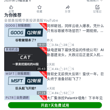
2020-08-29
播放量
6
视频简介
点赞
收藏
分享
记笔记
为你推荐
全部
美投精华
美投讲美股YouTube
GOOG | 财报跟踪
同样砸钱，同样云收入爆表，凭什么
只有谷歌被市场惩罚？一期视频，告
诉你谷歌真正的投资回报率有多高！
昨天
3.5k
28
6
19:01
其他机会
缺电逻辑下最快受益的传统公司！AI
新基建龙头，大跌过后正是买入机
会？
2天前
4.4k
31
5
25:43
MSFT | 财报跟踪
微软史无前例大反转！蛰伏一年，巨
头终于准备好起飞了？
4天前
4.8k
52
7
21:28
PLTR | 业务调研
大厂集体挖Palantir墙角！下半年见
顶风险进一步发酵！现在的Palantir
开启7天免费试用
还要投资吗？