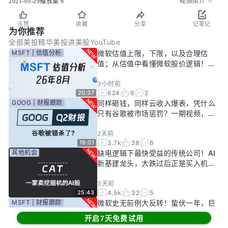
2021-05-29
播放量
6
视频简介
点赞
收藏
分享
记笔记
为你推荐
全部
美投精华
美投讲美股YouTube
MSFT | 估值分析
微软估值上限，下限，以及合理估
值；从估值中看懂微软股价逻辑！
——26年8月
3小时前
624
6
2
20:37
GOOG | 财报跟踪
同样砸钱，同样云收入爆表，凭什么
只有谷歌被市场惩罚？一期视频，告
诉你谷歌真正的投资回报率有多高！
2天前
3.7k
28
6
19:01
其他机会
缺电逻辑下最快受益的传统公司！AI
新基建龙头，大跌过后正是买入机
会？
3天前
4.5k
32
5
25:43
MSFT | 财报跟踪
微软史无前例大反转！蛰伏一年，巨
头终于准备好起飞了？
开启7天免费试用